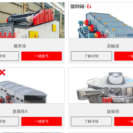
概率筛
高幅筛
详情
一键拨号
了解详情
一
复频筛X
旋振筛
详情
一键拨号
了解详情
一