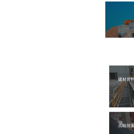
建材骨
高幅筛