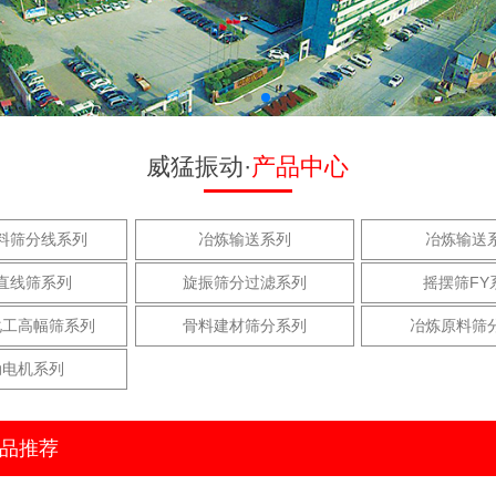
威猛振动·
产品中心
料筛分线系列
冶炼输送系列
冶炼输送
直线筛系列
旋振筛分过滤系列
摇摆筛FY
化工高幅筛系列
骨料建材筛分系列
冶炼原料筛
动电机系列
品推荐