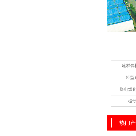
建材骨
轻型
煤电煤
振
热门产