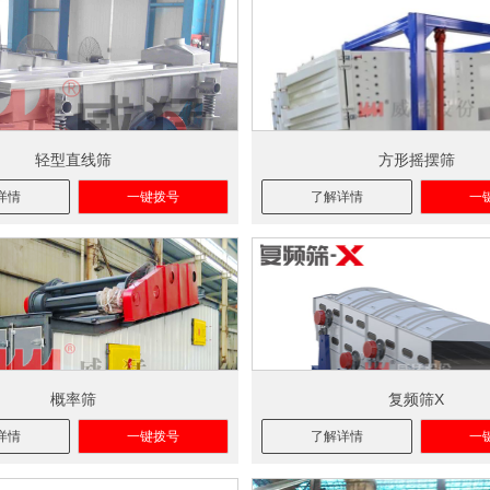
轻型直线筛
方形摇摆筛
详情
一键拨号
了解详情
一
概率筛
复频筛X
详情
一键拨号
了解详情
一