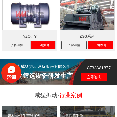
YZO、Y
ZSG系列
了解详情
一键拨号
了解详情
一键拨号
河南威猛振动设备股份有限公司
18738381877
振动筛选设备研发生产
立即咨询
威猛振动·
行业案例
建材骨料生产线案例
复频筛案例