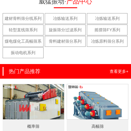
威猛振动·
产品中心
建材骨料筛分线系列
冶炼输送系列
冶炼输送系列
轻型直线筛系列
旋振筛分过滤系列
摇摆筛FY系列
煤电煤化工高幅筛系
骨料建材筛分系列
冶炼原料筛分系列
列
振动电机系列
热门产品推荐
查看更多+
概率筛
高幅筛