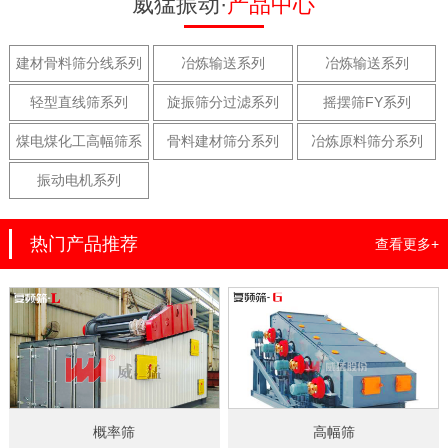
威猛振动·
产品中心
建材骨料筛分线系列
冶炼输送系列
冶炼输送系列
轻型直线筛系列
旋振筛分过滤系列
摇摆筛FY系列
煤电煤化工高幅筛系
骨料建材筛分系列
冶炼原料筛分系列
列
振动电机系列
热门产品推荐
查看更多+
概率筛
高幅筛