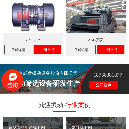
YZO、Y
ZSG系列
了解详情
一键拨号
了解详情
一键拨号
河南威猛振动设备股份有限公司
18738381877
振动筛选设备研发生产
立即咨询
威猛振动·
行业案例
建材骨料生产线案例
复频筛案例