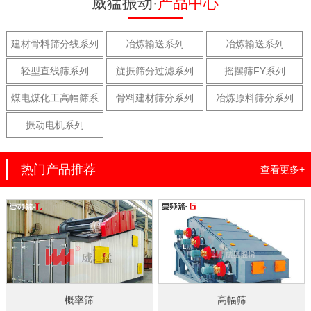
威猛振动·
产品中心
建材骨料筛分线系列
冶炼输送系列
冶炼输送系列
轻型直线筛系列
旋振筛分过滤系列
摇摆筛FY系列
煤电煤化工高幅筛系
骨料建材筛分系列
冶炼原料筛分系列
列
振动电机系列
热门产品推荐
查看更多+
概率筛
高幅筛