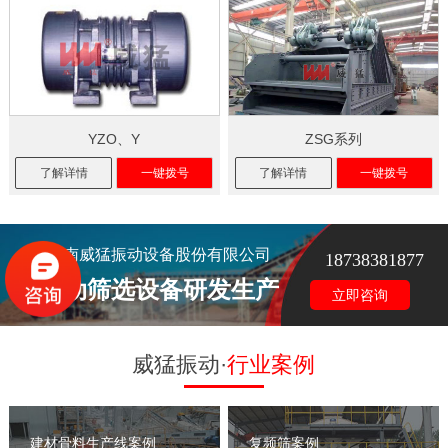
YZO、Y
ZSG系列
了解详情
一键拨号
了解详情
一键拨号
河南威猛振动设备股份有限公司
18738381877
振动筛选设备研发生产
立即咨询
威猛振动·
行业案例
建材骨料生产线案例
复频筛案例